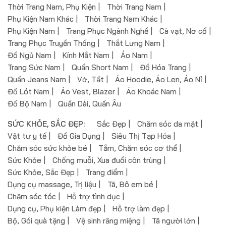
Thời Trang Nam, Phụ Kiện
Thời Trang Nam
Phụ Kiện Nam Khác
Thời Trang Nam Khác
Phụ Kiện Nam
Trang Phục Ngành Nghề
Cà vạt, Nơ cổ
Trang Phục Truyền Thống
Thắt Lưng Nam
Đồ Ngủ Nam
Kính Mắt Nam
Áo Nam
Trang Sức Nam
Quần Short Nam
Đồ Hóa Trang
Quần Jeans Nam
Vớ, Tất
Áo Hoodie, Áo Len, Áo Nỉ
Đồ Lót Nam
Áo Vest, Blazer
Áo Khoác Nam
Đồ Bộ Nam
Quần Dài, Quần Âu
SỨC KHỎE, SẮC ĐẸP:
Sắc Đẹp
Chăm sóc da mặt
Vật tư y tế
Đồ Gia Dụng
Siêu Thị Tạp Hóa
Chăm sóc sức khỏe bé
Tắm, Chăm sóc cơ thể
Sức Khỏe
Chống muỗi, Xua đuổi côn trùng
Sức Khỏe, Sắc Đẹp
Trang điểm
Dụng cụ massage, Trị liệu
Tã, Bô em bé
Chăm sóc tóc
Hỗ trợ tình dục
Dụng cụ, Phụ kiện Làm đẹp
Hỗ trợ làm đẹp
Bộ, Gói quà tặng
Vệ sinh răng miệng
Tã người lớn