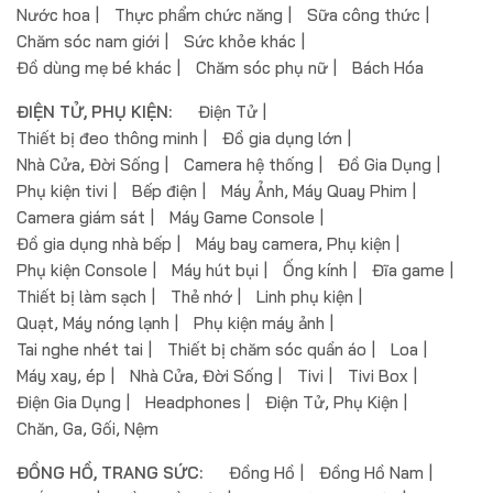
Nước hoa
Thực phẩm chức năng
Sữa công thức
Chăm sóc nam giới
Sức khỏe khác
Đồ dùng mẹ bé khác
Chăm sóc phụ nữ
Bách Hóa
ĐIỆN TỬ, PHỤ KIỆN:
Điện Tử
Thiết bị đeo thông minh
Đồ gia dụng lớn
Nhà Cửa, Đời Sống
Camera hệ thống
Đồ Gia Dụng
Phụ kiện tivi
Bếp điện
Máy Ảnh, Máy Quay Phim
Camera giám sát
Máy Game Console
Đồ gia dụng nhà bếp
Máy bay camera, Phụ kiện
Phụ kiện Console
Máy hút bụi
Ống kính
Đĩa game
Thiết bị làm sạch
Thẻ nhớ
Linh phụ kiện
Quạt, Máy nóng lạnh
Phụ kiện máy ảnh
Tai nghe nhét tai
Thiết bị chăm sóc quần áo
Loa
Máy xay, ép
Nhà Cửa, Đời Sống
Tivi
Tivi Box
Điện Gia Dụng
Headphones
Điện Tử, Phụ Kiện
Chăn, Ga, Gối, Nệm
ĐỒNG HỒ, TRANG SỨC:
Đồng Hồ
Đồng Hồ Nam