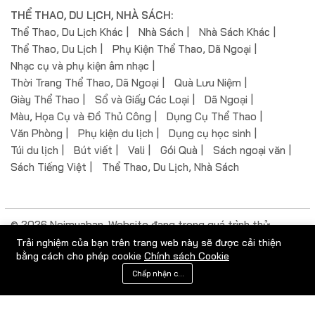
THỂ THAO, DU LỊCH, NHÀ SÁCH:
Thể Thao, Du Lịch Khác
Nhà Sách
Nhà Sách Khác
Thể Thao, Du Lịch
Phụ Kiện Thể Thao, Dã Ngoại
Nhạc cụ và phụ kiện âm nhạc
Thời Trang Thể Thao, Dã Ngoại
Quà Lưu Niệm
Giày Thể Thao
Sổ và Giấy Các Loại
Dã Ngoại
Màu, Họa Cụ và Đồ Thủ Công
Dụng Cụ Thể Thao
Văn Phòng
Phụ kiện du lịch
Dụng cụ học sinh
Túi du lịch
Bút viết
Vali
Gói Quà
Sách ngoại văn
Sách Tiếng Việt
Thể Thao, Du Lịch, Nhà Sách
© 2026 Noimuaban. Website đang trong quá trình thử
nghiệm.
Trải nghiệm của bạn trên trang web này sẽ được cải thiện
bằng cách cho phép cookie
Chính sách Cookie
0
Chấp nhận cookie
Luôn kết nối:
Trang chủ
Danh mục
Giỏ hàng
Danh sách yêu thích
Tài khoản