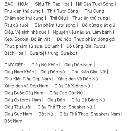
BÁCH HÓA:
Siêu Thị Tạp Hóa
Hải Sản Tươi Sống
Phụ kiện thú cưng
Thịt Tươi Sống
Thú Cưng
Chăm sóc thú cưng
Trái Cây
Thức ăn thú cưng
Rau củ tươi
Sản phẩm tươi sống
Đồ dùng giặt giũ
Giấy, Vệ sinh nhà cửa
Nguyên liệu nấu ăn, Làm bánh
Kẹo, Socola, Đồ ăn vặt
Đồ hộp, Thực phẩm đóng gói
Thực phẩm từ sữa, Đồ lạnh
Đồ uống, Bia, Rượu
Bách Hóa
Sữa tiệt trùng, Sữa bột
GIÀY DÉP:
Giày Nữ Khác
Giày Dép Nam
Giày Nam Khác
Giày Dép Nữ
Phụ Kiện Giày Nữ
Phụ Kiện Giày Dép Nam
Xăng đan Và Dép Nữ
Xăng đan và Dép Nam
Giày Đế Xuồng Nữ
Giày Buộc Dây Nam
Giày Cao Gót Nữ
Giày Oxfords Nam
Giày Dép
Giày Đế Bằng Nữ
Giày Tây Lười
Giày Thể Thao, Sneaker Nữ
Giày Sục Nam
Bốt Nữ
Giày Thể Thao, Sneakers Nam
Bốt Nam