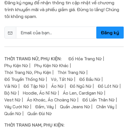
Đăng ký ngay để nhận thông tin cập nhật về chương
trình khuyến mãi và phiếu giảm giá. Đừng lo lắng! Chúng
tôi không spam.
Đăng ký
THỜI TRANG NỮ, PHỤ KIỆN:
Đồ Hóa Trang Nữ
Phụ Kiện Nữ
Phụ Kiện Nữ Khác
Thời Trang Nữ, Phụ Kiện
Thời Trang Nữ
Đồ Truyền Thống Nữ
Vớ, Tất Nữ
Đồ Bầu Nữ
Vải Nữ
Đồ Tập Nữ
Áo Nữ
Đồ Ngủ Nữ
Đồ Lót Nữ
Bộ Nữ
Hoodie, Áo Nỉ Nữ
Áo Len, Cardigan Nữ
Vest Nữ
Áo Khoác, Áo Choàng Nữ
Đồ Liền Thân Nữ
Váy Cưới Nữ
Đầm, Váy
Quần Jeans Nữ
Chân Váy
Quần Nữ
Quần Đùi Nữ
THỜI TRANG NAM, PHỤ KIỆN: