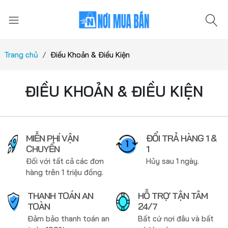
Trang chủ
Điều Khoản & Điều Kiện
ĐIỀU KHOẢN & ĐIỀU KIỆN
MIỄN PHÍ VẬN
ĐỔI TRẢ HÀNG 1 &
CHUYỂN
1
Đối với tất cả các đơn
Hủy sau 1 ngày.
hàng trên 1 triệu đồng.
THANH TOÁN AN
HỖ TRỢ TẬN TÂM
TOÀN
24/7
Đảm bảo thanh toán an
Bất cứ nơi đâu và bất