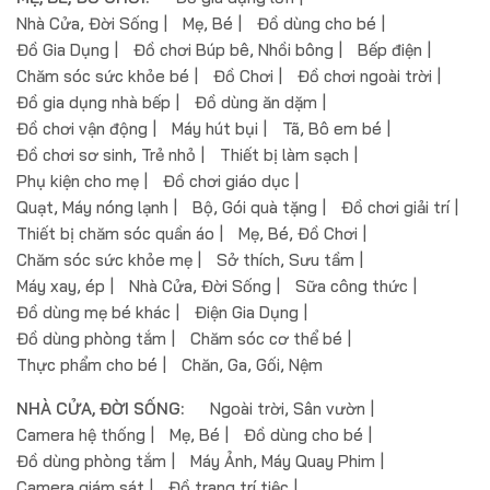
Nhà Cửa, Đời Sống
Mẹ, Bé
Đồ dùng cho bé
Đồ Gia Dụng
Đồ chơi Búp bê, Nhồi bông
Bếp điện
Chăm sóc sức khỏe bé
Đồ Chơi
Đồ chơi ngoài trời
Đồ gia dụng nhà bếp
Đồ dùng ăn dặm
Đồ chơi vận động
Máy hút bụi
Tã, Bô em bé
Đồ chơi sơ sinh, Trẻ nhỏ
Thiết bị làm sạch
Phụ kiện cho mẹ
Đồ chơi giáo dục
Quạt, Máy nóng lạnh
Bộ, Gói quà tặng
Đồ chơi giải trí
Thiết bị chăm sóc quần áo
Mẹ, Bé, Đồ Chơi
Chăm sóc sức khỏe mẹ
Sở thích, Sưu tầm
Máy xay, ép
Nhà Cửa, Đời Sống
Sữa công thức
Đồ dùng mẹ bé khác
Điện Gia Dụng
Đồ dùng phòng tắm
Chăm sóc cơ thể bé
Thực phẩm cho bé
Chăn, Ga, Gối, Nệm
NHÀ CỬA, ĐỜI SỐNG:
Ngoài trời, Sân vườn
Camera hệ thống
Mẹ, Bé
Đồ dùng cho bé
Đồ dùng phòng tắm
Máy Ảnh, Máy Quay Phim
Camera giám sát
Đồ trang trí tiệc