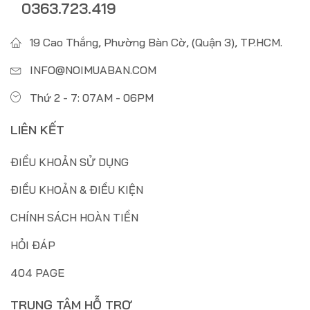
0363.723.419
19 Cao Thắng, Phường Bàn Cờ, (Quận 3), TP.HCM.
INFO@NOIMUABAN.COM
Thứ 2 - 7: 07AM - 06PM
LIÊN KẾT
ĐIỀU KHOẢN SỬ DỤNG
ĐIỀU KHOẢN & ĐIỀU KIỆN
CHÍNH SÁCH HOÀN TIỀN
HỎI ĐÁP
404 PAGE
TRUNG TÂM HỖ TRỢ