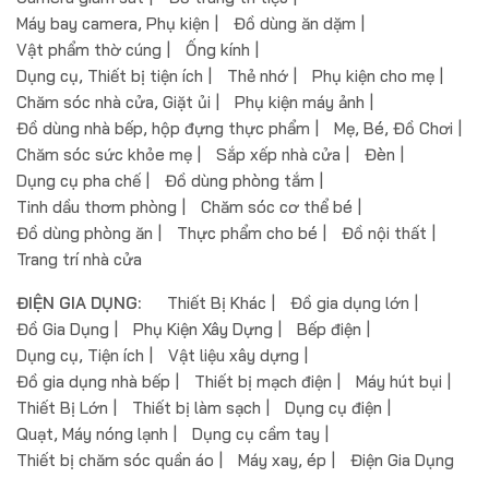
Máy bay camera, Phụ kiện
Đồ dùng ăn dặm
Vật phẩm thờ cúng
Ống kính
Dụng cụ, Thiết bị tiện ích
Thẻ nhớ
Phụ kiện cho mẹ
Chăm sóc nhà cửa, Giặt ủi
Phụ kiện máy ảnh
Đồ dùng nhà bếp, hộp đựng thực phẩm
Mẹ, Bé, Đồ Chơi
Chăm sóc sức khỏe mẹ
Sắp xếp nhà cửa
Đèn
Dụng cụ pha chế
Đồ dùng phòng tắm
Tinh dầu thơm phòng
Chăm sóc cơ thể bé
Đồ dùng phòng ăn
Thực phẩm cho bé
Đồ nội thất
Trang trí nhà cửa
ĐIỆN GIA DỤNG:
Thiết Bị Khác
Đồ gia dụng lớn
Đồ Gia Dụng
Phụ Kiện Xây Dựng
Bếp điện
Dụng cụ, Tiện ích
Vật liệu xây dựng
Đồ gia dụng nhà bếp
Thiết bị mạch điện
Máy hút bụi
Thiết Bị Lớn
Thiết bị làm sạch
Dụng cụ điện
Quạt, Máy nóng lạnh
Dụng cụ cầm tay
Thiết bị chăm sóc quần áo
Máy xay, ép
Điện Gia Dụng