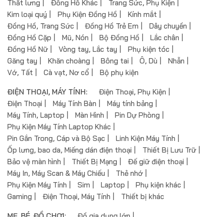
Thắt lưng
Đồng Hồ Khác
Trang Sức, Phụ Kiện
Kim loại quý
Phụ Kiện Đồng Hồ
Kính mắt
Đồng Hồ, Trang Sức
Đồng Hồ Trẻ Em
Dây chuyền
Đồng Hồ Cặp
Mũ, Nón
Bộ Đồng Hồ
Lắc chân
Đồng Hồ Nữ
Vòng tay, Lắc tay
Phụ kiện tóc
Găng tay
Khăn choàng
Bông tai
Ô, Dù
Nhẫn
Vớ, Tất
Cà vạt, Nơ cổ
Bộ phụ kiện
ĐIỆN THOẠI, MÁY TÍNH:
Điện Thoại, Phụ Kiện
Điện Thoại
Máy Tính Bàn
Máy tính bảng
Máy Tính, Laptop
Màn Hình
Pin Dự Phòng
Phụ Kiện Máy Tính Laptop Khác
Pin Gắn Trong, Cáp và Bộ Sạc
Linh Kiện Máy Tính
Ốp lưng, bao da, Miếng dán điện thoại
Thiết Bị Lưu Trữ
Bảo vệ màn hình
Thiết Bị Mạng
Đế giữ điện thoại
Máy In, Máy Scan & Máy Chiếu
Thẻ nhớ
Phụ Kiện Máy Tính
Sim
Laptop
Phụ kiện khác
Gaming
Điện Thoại, Máy Tính
Thiết bị khác
MẸ, BÉ, ĐỒ CHƠI:
Đồ gia dụng lớn