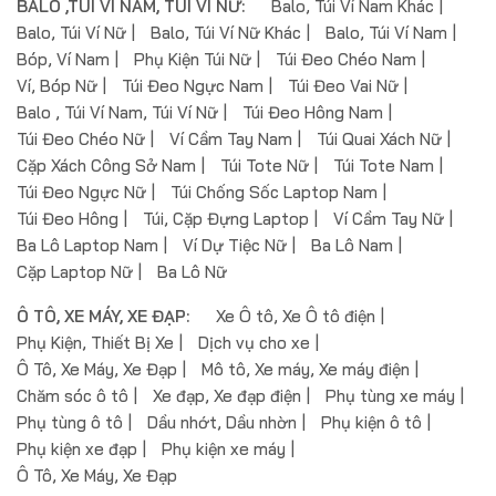
BALO ,TÚI VÍ NAM, TÚI VÍ NỮ:
Balo, Túi Ví Nam Khác
Balo, Túi Ví Nữ
Balo, Túi Ví Nữ Khác
Balo, Túi Ví Nam
Bóp, Ví Nam
Phụ Kiện Túi Nữ
Túi Đeo Chéo Nam
Ví, Bóp Nữ
Túi Đeo Ngực Nam
Túi Đeo Vai Nữ
Balo , Túi Ví Nam, Túi Ví Nữ
Túi Đeo Hông Nam
Túi Đeo Chéo Nữ
Ví Cầm Tay Nam
Túi Quai Xách Nữ
Cặp Xách Công Sở Nam
Túi Tote Nữ
Túi Tote Nam
Túi Đeo Ngực Nữ
Túi Chống Sốc Laptop Nam
Túi Đeo Hông
Túi, Cặp Đựng Laptop
Ví Cầm Tay Nữ
Ba Lô Laptop Nam
Ví Dự Tiệc Nữ
Ba Lô Nam
Cặp Laptop Nữ
Ba Lô Nữ
Ô TÔ, XE MÁY, XE ĐẠP:
Xe Ô tô, Xe Ô tô điện
Phụ Kiện, Thiết Bị Xe
Dịch vụ cho xe
Ô Tô, Xe Máy, Xe Đạp
Mô tô, Xe máy, Xe máy điện
Chăm sóc ô tô
Xe đạp, Xe đạp điện
Phụ tùng xe máy
Phụ tùng ô tô
Dầu nhớt, Dầu nhờn
Phụ kiện ô tô
Phụ kiện xe đạp
Phụ kiện xe máy
Ô Tô, Xe Máy, Xe Đạp